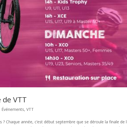
e de VTT
,
Événements
,
VTT
Chaque année, c’est début septembre que se déroule la finale de 