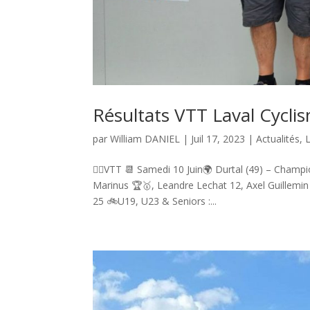
Résultats VTT Laval Cyclis
par
William DANIEL
|
Juil 17, 2023
|
Actualités
,
🚴‍♂️VTT 📆 Samedi 10 Juin🌍 Durtal (49) – Cham
Marinus 🏆🥇, Leandre Lechat 12, Axel Guillemi
25 🚲U19, U23 & Seniors :...