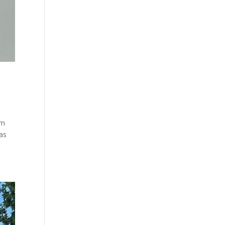
om
as