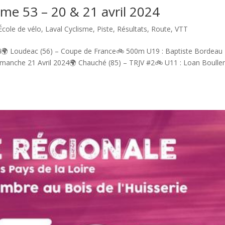
sme 53 – 20 & 21 avril 2024
École de vélo
,
Laval Cyclisme
,
Piste
,
Résultats
,
Route
,
VTT
24🌍 Loudeac (56) – Coupe de France🚲 500m U19 : Baptiste Bordeau
 Dimanche 21 Avril 2024🌍 Chauché (85) – TRJV #2🚲 U11 : Loan Boulle