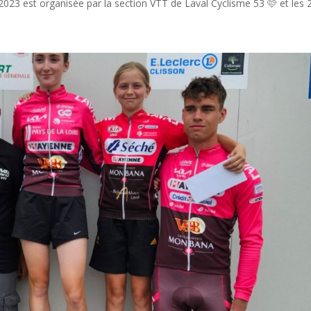
023 est organisée par la section VTT de Laval Cyclisme 53 🩷 et les 2.