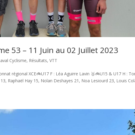
me 53 – 11 Juin au 02 Juillet 2023
Laval Cyclisme
,
Résultats
,
VTT
pionnat régional XCE🚲U17 F : Léa Aguirre Lavin 🥈🚲U15 & U17 H : T
n 13, Raphaël Hay 15, Nolan Deshayes 21, Noa Lesiourd 23, Louis Col