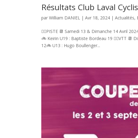
Résultats Club Laval Cycli
par
William DANIEL
|
Avr 18, 2024
|
Actualités
,
🚴‍♂️PISTE 📆 Samedi 13 & Dimanche 14 Avril 20
🚲 Keirin U19 : Baptiste Bordeau 19 🚴‍♂️VTT 📆
12🚲 U13 : Hugo Boullenger...