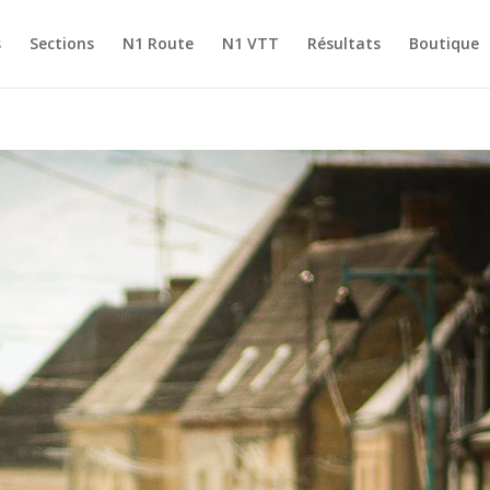
s
Sections
N1 Route
N1 VTT
Résultats
Boutique