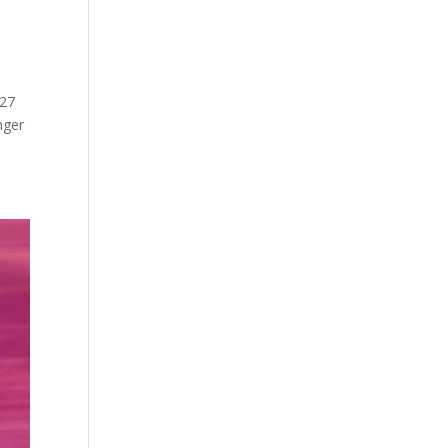
 27
nger