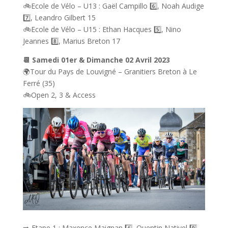
🚲Ecole de Vélo – U13 : Gaël Campillo 6️⃣, Noah Audige
7️⃣, Leandro Gilbert 15
🚲Ecole de Vélo – U15 : Ethan Hacques 5️⃣, Nino
Jeannes 8️⃣, Marius Breton 17
📆 Samedi 01er & Dimanche 02 Avril 2023
🌍Tour du Pays de Louvigné – Granitiers Breton à Le
Ferré (35)
🚲Open 2, 3 & Access
➡️ Etape 1 : Maxence Maignan 4️⃣, Quentin Nativel 9️⃣,