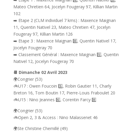
Mateo Chretien 64, Jocelyn Fougeray 97, Killian Martin
102
➡️ Etape 2 (CLM individuel 7 kms) : Maxence Maignan
11, Quentin Nativel 23, Mateo Chretien 47, Jocelyn
Fougeray 97, Killian Martin 126
➡️ Etape 3 : Maxence Maignan 8️⃣, Quentin Nativel 17,
Jocelyn Fougeray 70
➡️ Classement Général : Maxence Maignan 5️⃣, Quentin
Nativel 12, Jocelyn Fougeray 70
📆 Dimanche 02 Avril 2023
🌍Congrier (53)
🚲U17 : Owen Foucoin 5️⃣, Robin Gautier 11, Charly
Breton 16, Tom Boutin 17, Pierre-Louis Fraboulet 20
🚲U15 : Nino Jeannes 6️⃣, Corentin Farcy 8️⃣
🌍Congrier (53)
🚲Open 2, 3 & Access : Nino Malassenet 46
🌍Ste Christine Chemillé (49)