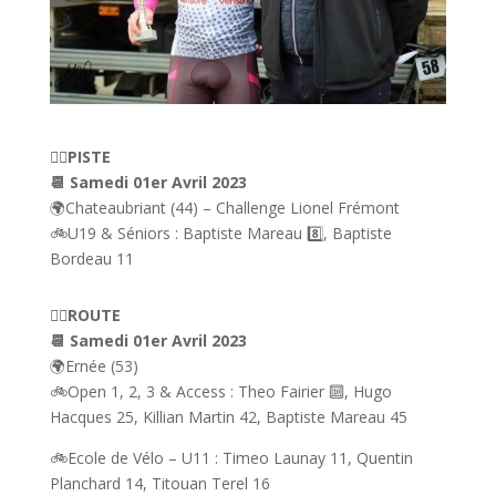
🚴‍♂️PISTE
📆 Samedi 01er Avril 2023
🌍Chateaubriant (44) – Challenge Lionel Frémont
🚲U19 & Séniors : Baptiste Mareau 8️⃣, Baptiste
Bordeau 11
🚴‍♂️ROUTE
📆 Samedi 01er Avril 2023
🌍Ernée (53)
🚲Open 1, 2, 3 & Access : Theo Fairier 🔟, Hugo
Hacques 25, Killian Martin 42, Baptiste Mareau 45
🚲Ecole de Vélo – U11 : Timeo Launay 11, Quentin
Planchard 14, Titouan Terel 16