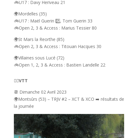
🚲U17 : Davy Heriveau 21
🌍Mordelles (35)
🚲U17 : Maël Guerin 7️⃣, Tom Guerin 33
🚲Open 2, 3 & Access : Marius Tessier 80
🌍St Mars la Reorthe (85)
🚲Open 2, 3 & Access : Titouan Hacques 30
🌍Villaines sous Lucé (72)
🚲Open 1, 2, 3 & Access : Bastien Landelle 22
🚴‍♂️VTT
📆 Dimanche 02 Avril 2023
🌍Montsûrs (53) – TRJV #2 – XCT & XCO ➡️ résultats de
la journée