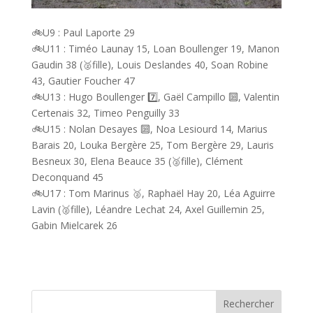
🚲U9 : Paul Laporte 29
🚲U11 : Timéo Launay 15, Loan Boullenger 19, Manon
Gaudin 38 (🥈fille), Louis Deslandes 40, Soan Robine
43, Gautier Foucher 47
🚲U13 : Hugo Boullenger 7️⃣, Gaël Campillo 🔟, Valentin
Certenais 32, Timeo Penguilly 33
🚲U15 : Nolan Desayes 🔟, Noa Lesiourd 14, Marius
Barais 20, Louka Bergère 25, Tom Bergère 29, Lauris
Besneux 30, Elena Beauce 35 (🥈fille), Clément
Deconquand 45
🚲U17 : Tom Marinus 🥈, Raphaël Hay 20, Léa Aguirre
Lavin (🥈fille), Léandre Lechat 24, Axel Guillemin 25,
Gabin Mielcarek 26
Rechercher