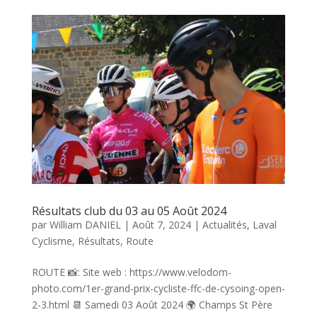
Résultats club du 03 au 05 Août 2024
par
William DANIEL
|
Août 7, 2024
|
Actualités
,
Laval
Cyclisme
,
Résultats
,
Route
ROUTE 📸: Site web : https://www.velodom-
photo.com/1er-grand-prix-cycliste-ffc-de-cysoing-open-
2-3.html 📆 Samedi 03 Août 2024 🌍 Champs St Père