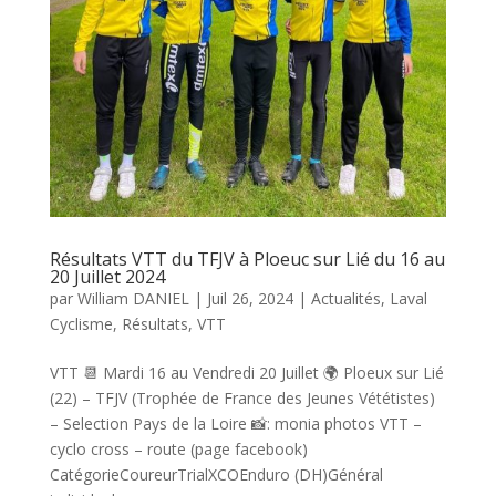
Résultats VTT du TFJV à Ploeuc sur Lié du 16 au
20 Juillet 2024
par
William DANIEL
|
Juil 26, 2024
|
Actualités
,
Laval
Cyclisme
,
Résultats
,
VTT
VTT 📆 Mardi 16 au Vendredi 20 Juillet 🌍 Ploeux sur Lié
(22) – TFJV (Trophée de France des Jeunes Vététistes)
– Selection Pays de la Loire 📸: monia photos VTT –
cyclo cross – route (page facebook)
CatégorieCoureurTrialXCOEnduro (DH)Général