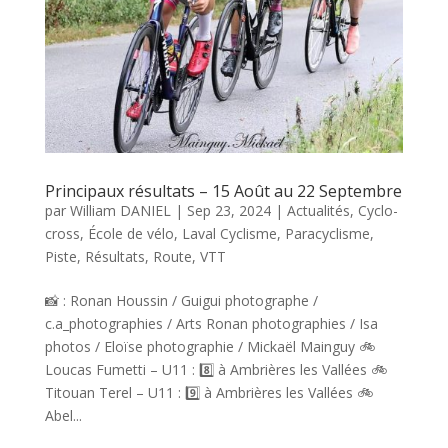
Principaux résultats – 15 Août au 22 Septembre
par
William DANIEL
|
Sep 23, 2024
|
Actualités
,
Cyclo-
cross
,
École de vélo
,
Laval Cyclisme
,
Paracyclisme
,
Piste
,
Résultats
,
Route
,
VTT
📸 : Ronan Houssin / Guigui photographe /
c.a_photographies / Arts Ronan photographies / Isa
photos / Eloïse photographie / Mickaël Mainguy 🚲
Loucas Fumetti – U11 : 8️⃣ à Ambrières les Vallées 🚲
Titouan Terel – U11 : 9️⃣ à Ambrières les Vallées 🚲
Abel...