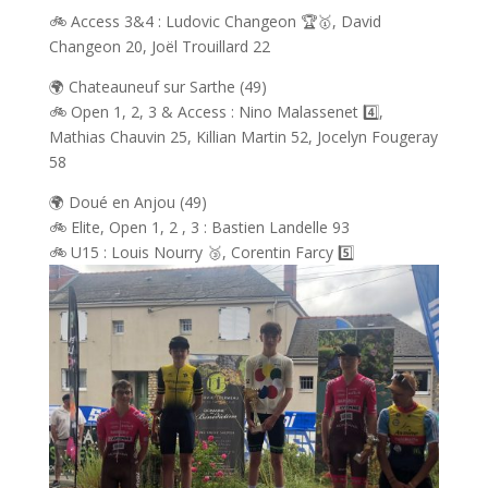
🚲 Access 3&4 : Ludovic Changeon 🏆🥇, David
Changeon 20, Joël Trouillard 22
🌍 Chateauneuf sur Sarthe (49)
🚲 Open 1, 2, 3 & Access : Nino Malassenet 4️⃣,
Mathias Chauvin 25, Killian Martin 52, Jocelyn Fougeray
58
🌍 Doué en Anjou (49)
🚲 Elite, Open 1, 2 , 3 : Bastien Landelle 93
🚲 U15 : Louis Nourry 🥉, Corentin Farcy 5️⃣