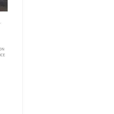
–
RON
NCE