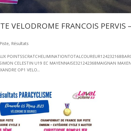
STE VELODROME FRANCOIS PERVIS 
Piste
,
Résultats
SE AUX POINTSSCRATCHELIMINATIONTOTALCOUREUR124232168BA
68SIMON CELESTIN U19 EC MAYENNAISE321242368MAIGNAN MAXE
XANDRE OP1 VELO...