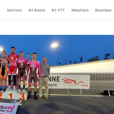
s
Sections
N1 Route
N1 VTT
Résultats
Boutique